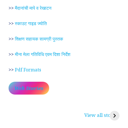
>>
मैदानांची मापे व रेखाटन
>>
स्काउट गाइड ज्योति
>>
शिक्षण सहायक सामग्री पुस्तक
>>
मीना मेला गतिविधि एवम दिशा निर्देश
>>
Pdf Formats
Web Stories
प्रेम रंग में दीवानी मीरा ~
लोकदेवता बाबा रामदेव ~
श
करुणा व प्रेम का
रामसा पीर, रुणेचा रा
म
View all stories
प्रतीक
धणी, पीरां रा पीर
?