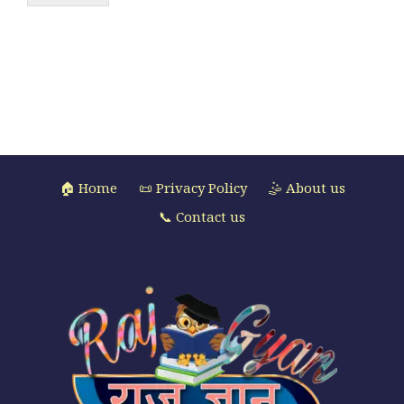
🏠 Home
📜 Privacy Policy
🤹 About us
📞 Contact us