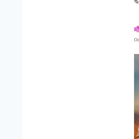
मौ
Oc