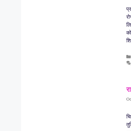
प्
रो
लि
को
शि
र
Oc
चि
तु