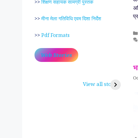
>>
शिक्षण सहायक सामग्री पुस्तक
अध
प्
>>
मीना मेला गतिविधि एवम दिशा निर्देश
>>
Pdf Formats
Web Stories
भा
प्रेम रंग में दीवानी मीरा ~
लोकदेवता बाबा रामद
Oc
करुणा व प्रेम का प्रतीक
रामसा पीर, रुणेचा र
View all stories
पीरां रा पीर