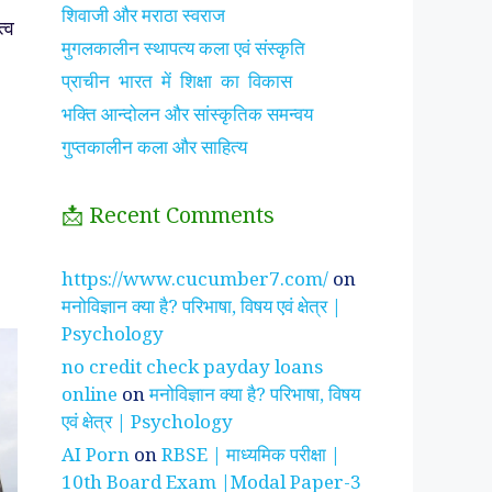
शिवाजी और मराठा स्वराज
्व
मुगलकालीन स्थापत्य कला एवं संस्कृति
प्राचीन भारत में शिक्षा का विकास
भक्ति आन्दोलन और सांस्कृतिक समन्वय
गुप्तकालीन कला और साहित्य
📩 Recent Comments
झाँसी की रानी के रहस्मयी
सुनीता विलियम्स ~
पारिवार
https://www.cucumber7.com/
on
तथ्य
भारतीय मूल की अन्तरिक्ष
रिश्तों
मनोविज्ञान क्या है? परिभाषा, विषय एवं क्षेत्र |
यात्री
है ?
Psychology
no credit check payday loans
online
on
मनोविज्ञान क्या है? परिभाषा, विषय
एवं क्षेत्र | Psychology
AI Porn
on
RBSE | माध्यमिक परीक्षा |
10th Board Exam |Modal Paper-3