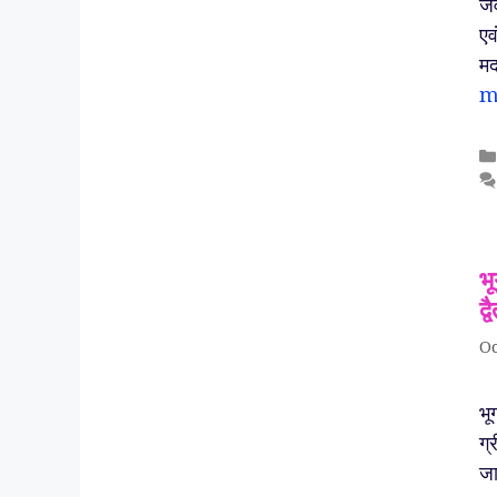
जव
एव
मद
m
भू
द्
Oc
भू
ग्
जा