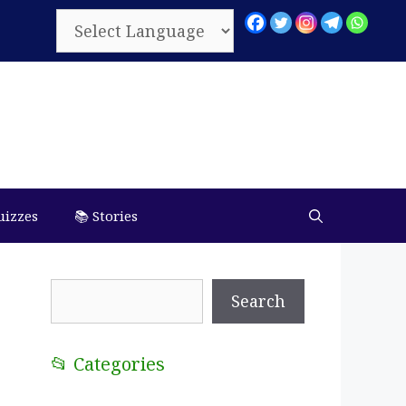
uizzes
📚 Stories
Search
Search
📂 Categories