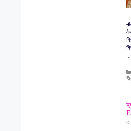
मौ
वै
कि
दि
प
E
Oc