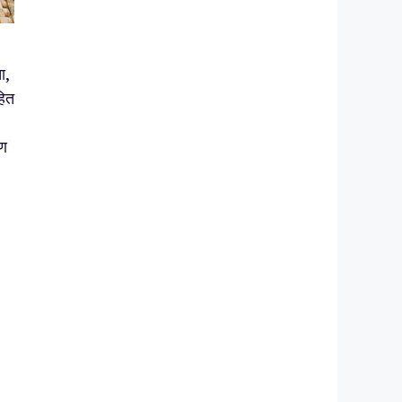
ा,
हित
ाण