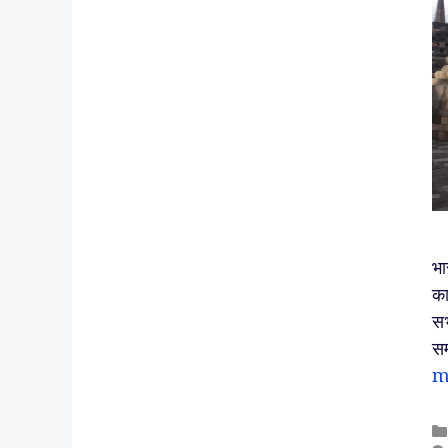
भा
का
सभ
सम
m