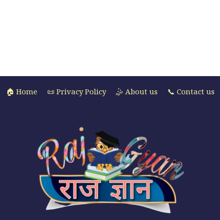
🏠 Home
📜 Privacy Policy
🤹 About us
📞 Contact us