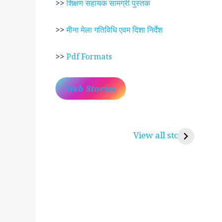
>>
शिक्षण सहायक सामग्री पुस्तक
>>
मीना मेला गतिविधि एवम दिशा निर्देश
>>
Pdf Formats
Web Stories
प्रेम रंग में दीवानी मीरा ~
लोकदेवता बाबा रामद
करुणा व प्रेम का प्रतीक
रामसा पीर, रुणेचा र
View all stories
पीरां रा पीर