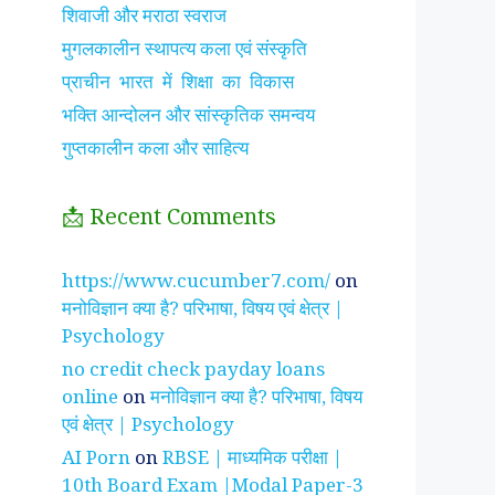
शिवाजी और मराठा स्वराज
मुगलकालीन स्थापत्य कला एवं संस्कृति
प्राचीन भारत में शिक्षा का विकास
भक्ति आन्दोलन और सांस्कृतिक समन्वय
गुप्तकालीन कला और साहित्य
📩 Recent Comments
झाँसी की रानी के रहस्मयी
सुनीता विलियम्स ~
पारिवार
https://www.cucumber7.com/
on
तथ्य
भारतीय मूल की अन्तरिक्ष
रिश्तों
मनोविज्ञान क्या है? परिभाषा, विषय एवं क्षेत्र |
यात्री
है ?
Psychology
no credit check payday loans
online
on
मनोविज्ञान क्या है? परिभाषा, विषय
एवं क्षेत्र | Psychology
AI Porn
on
RBSE | माध्यमिक परीक्षा |
10th Board Exam |Modal Paper-3