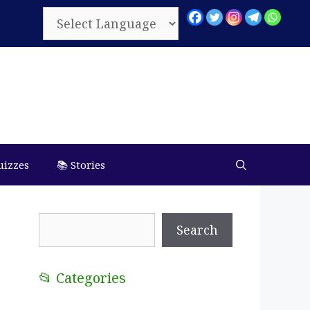
uizzes
📚 Stories
Search
Search
📂 Categories