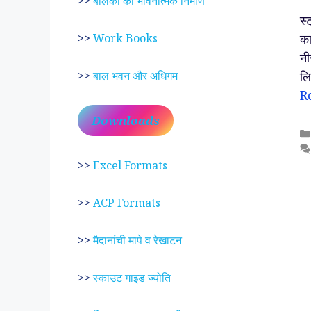
>>
बालकों का भावनात्मक निर्माण
स्
का
>>
Work Books
नी
लि
>>
बाल भवन और अधिगम
R
Downloads
>>
Excel Formats
>>
ACP Formats
>>
मैदानांची मापे व रेखाटन
>>
स्काउट गाइड ज्योति