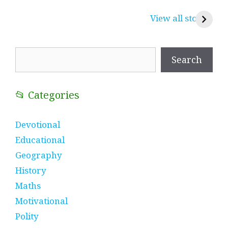
प्रेम रंग में दीवानी मीरा ~
लोकदेवता बाबा रामदेव ~
श
करुणा व प्रेम का
रामसा पीर, रुणेचा रा
म
View all stories
प्रतीक
धणी, पीरां रा पीर
?
Search
Search
📂 Categories
Devotional
Educational
Geography
History
Maths
Motivational
Polity