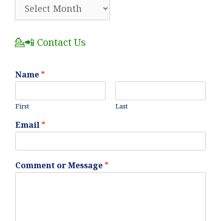
🗂️
All
Posts
💁📲 Contact Us
Name
*
First
Last
Email
*
Comment or Message
*