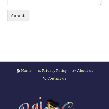
Submit
🏠 Home
📜 Privacy Policy
🤹 About us
📞 Contact us