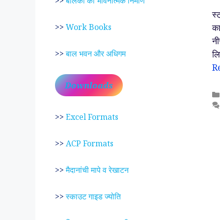
>>
बालकों का भावनात्मक निर्माण
स्
का
>>
Work Books
नी
लि
>>
बाल भवन और अधिगम
R
Downloads
>>
Excel Formats
>>
ACP Formats
>>
मैदानांची मापे व रेखाटन
>>
स्काउट गाइड ज्योति