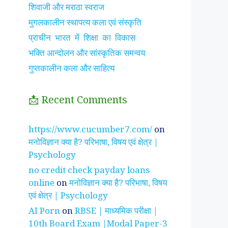
शिवाजी और मराठा स्वराज
मुगलकालीन स्थापत्य कला एवं संस्कृति
प्राचीन भारत में शिक्षा का विकास
भक्ति आन्दोलन और सांस्कृतिक समन्वय
गुप्तकालीन कला और साहित्य
📩 Recent Comments
झाँसी की रानी के रहस्मयी
सुनीता विलियम्स ~
पारिवार
https://www.cucumber7.com/
on
तथ्य
भारतीय मूल की अन्तरिक्ष
रिश्तों
मनोविज्ञान क्या है? परिभाषा, विषय एवं क्षेत्र |
यात्री
है ?
Psychology
no credit check payday loans
online
on
मनोविज्ञान क्या है? परिभाषा, विषय
एवं क्षेत्र | Psychology
AI Porn
on
RBSE | माध्यमिक परीक्षा |
10th Board Exam |Modal Paper-3