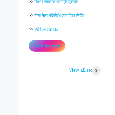
>>
शिक्षण सहायक सामग्री पुस्तक
>>
मीना मेला गतिविधि एवम दिशा निर्देश
>>
Pdf Formats
Web Stories
प्रेम रंग में दीवानी मीरा ~
लोकदेवता बाबा रामद
करुणा व प्रेम का प्रतीक
रामसा पीर, रुणेचा र
View all stories
पीरां रा पीर