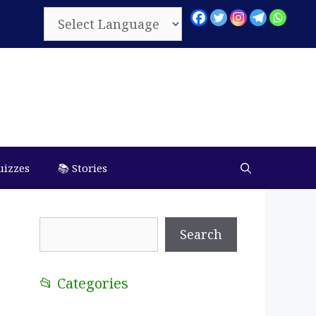
uizzes
📚 Stories
Search
Search
📂 Categories