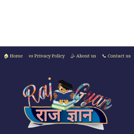
🏠 Home
📜 Privacy Policy
🤹 About us
📞 Contact us