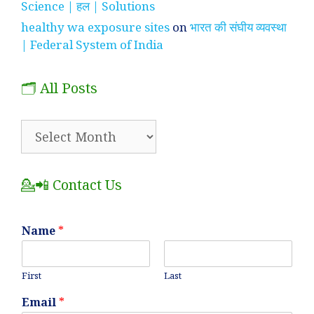
Science | हल | Solutions
healthy wa exposure sites
on
भारत की संघीय व्यवस्था
| Federal System of India
🗂️ All Posts
🗂️
All
Posts
💁📲 Contact Us
Name
*
First
Last
Email
*