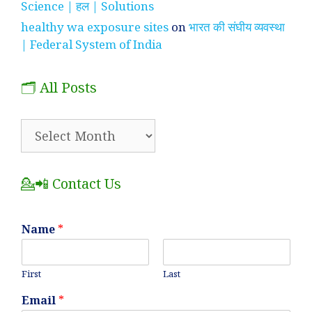
Science | हल | Solutions
healthy wa exposure sites
on
भारत की संघीय व्यवस्था
| Federal System of India
🗂️ All Posts
🗂️
All
Posts
💁📲 Contact Us
Name
*
First
Last
Email
*