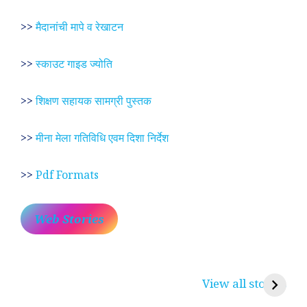
>>
मैदानांची मापे व रेखाटन
>>
स्काउट गाइड ज्योति
>>
शिक्षण सहायक सामग्री पुस्तक
>>
मीना मेला गतिविधि एवम दिशा निर्देश
>>
Pdf Formats
Web Stories
प्रेम रंग में दीवानी मीरा ~
लोकदेवता बाबा रामदेव ~
श
करुणा व प्रेम का
रामसा पीर, रुणेचा रा
म
View all stories
प्रतीक
धणी, पीरां रा पीर
?