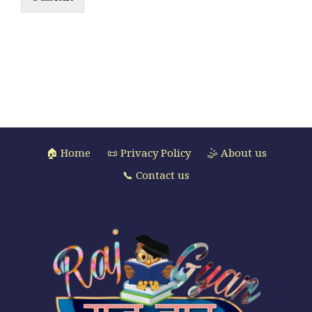
🏠 Home
📜 Privacy Policy
🤹 About us
📞 Contact us