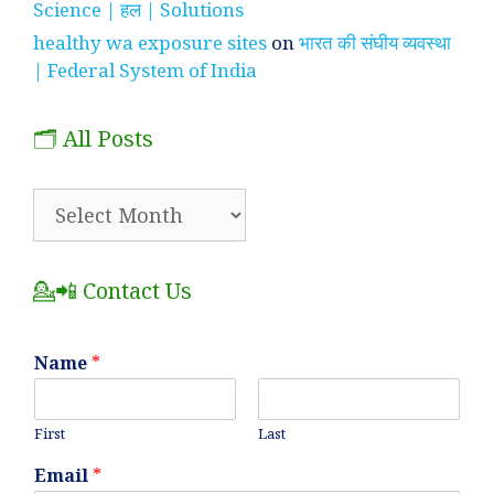
Science | हल | Solutions
healthy wa exposure sites
on
भारत की संघीय व्यवस्था
| Federal System of India
🗂️ All Posts
🗂️
All
Posts
💁📲 Contact Us
Name
*
First
Last
Email
*