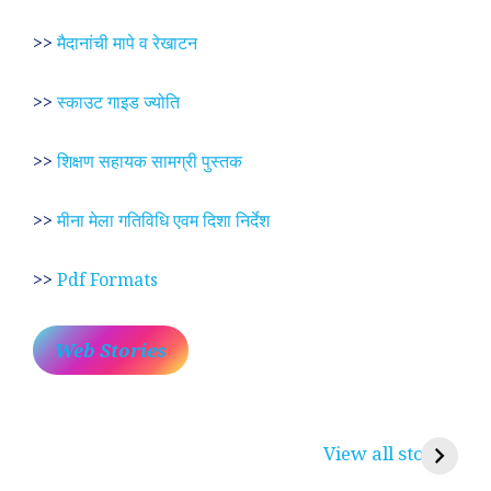
>>
मैदानांची मापे व रेखाटन
>>
स्काउट गाइड ज्योति
>>
शिक्षण सहायक सामग्री पुस्तक
>>
मीना मेला गतिविधि एवम दिशा निर्देश
>>
Pdf Formats
Web Stories
प्रेम रंग में दीवानी मीरा ~
लोकदेवता बाबा रामदेव ~
श
करुणा व प्रेम का
रामसा पीर, रुणेचा रा
म
View all stories
प्रतीक
धणी, पीरां रा पीर
?