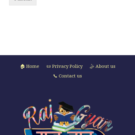
🏠 Home
📜 Privacy Policy
🤹 About us
📞 Contact us