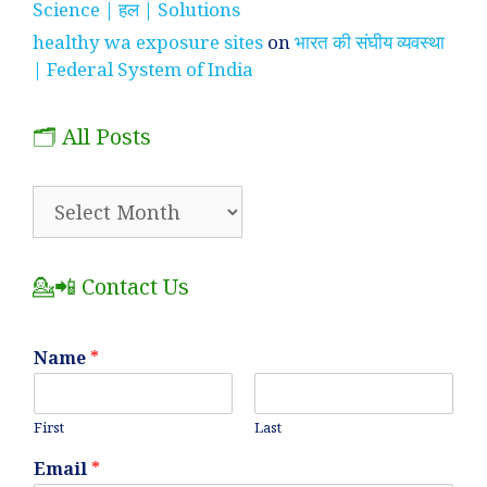
Science | हल | Solutions
healthy wa exposure sites
on
भारत की संघीय व्यवस्था
| Federal System of India
🗂️ All Posts
🗂️
All
Posts
💁📲 Contact Us
Name
*
First
Last
Email
*