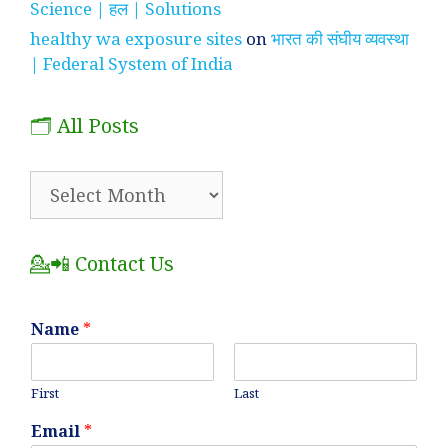
Science | हल | Solutions
healthy wa exposure sites
on
भारत की संघीय व्यवस्था
| Federal System of India
🗂️ All Posts
🗂️
All
Posts
💁📲 Contact Us
Name
*
First
Last
Email
*