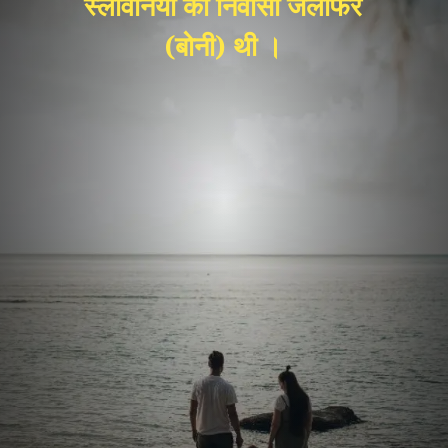
स्लोवेनिया की निवासी जलोफर
(बोनी) थी ।