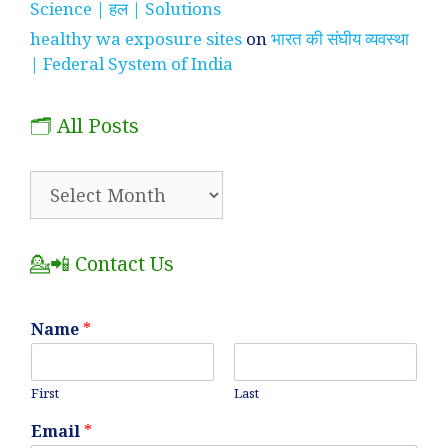
Science | हल | Solutions
healthy wa exposure sites
on
भारत की संघीय व्यवस्था
| Federal System of India
🗂️ All Posts
🗂️
All
Posts
💁📲 Contact Us
Name
*
First
Last
Email
*