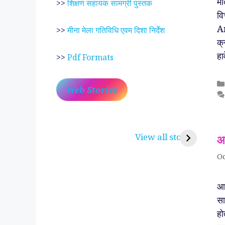
मा
>>
शिक्षण सहायक सामग्री पुस्तक
वि
An
>>
मीना मेला गतिविधि एवम दिशा निर्देश
क्
हा
>>
Pdf Formats
Web Stories
प्रेम रंग में दीवानी मीरा ~
लोकदेवता बाबा रामद
करुणा व प्रेम का प्रतीक
रामसा पीर, रुणेचा र
View all stories
आ
पीरां रा पीर
Oc
आच
सा
हो