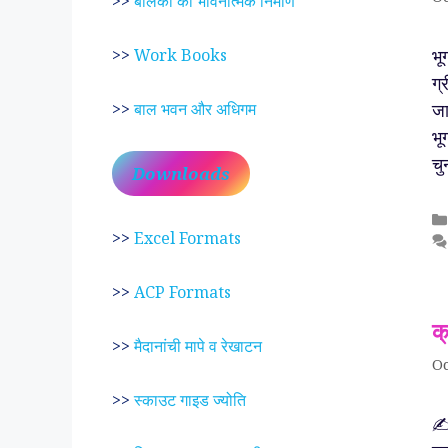
>>
बालकों का भावनात्मक निर्माण
भू
>>
Work Books
ग्
जा
>>
बाल भवन और अधिगम
भू
चु
Downloads
>>
Excel Formats
>>
ACP Formats
क
>>
मैदानांची मापे व रेखाटन
Oc
>>
स्काउट गाइड ज्योति
✍️