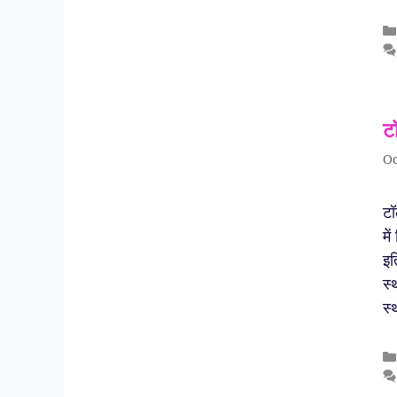
ट
Oc
टॉ
मे
इत
स्
स्