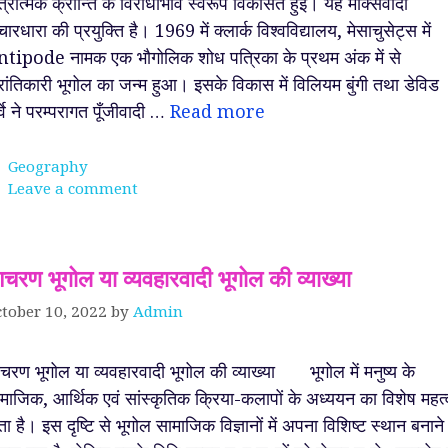
त्रात्मक क्रान्ति के विरोधाभाव स्वरूप विकसित हुई। यह मार्क्सवादी
चारधारा की प्रयुक्ति है। 1969 में क्लार्क विश्वविद्यालय, मेसाचुसेट्स में
tipode नामक एक भौगोलिक शोध पत्रिका के प्रथम अंक में से
रांतिकारी भूगोल का जन्म हुआ। इसके विकास में विलियम बुंगी तथा डेविड
र्वे ने परम्परागत पूँजीवादी …
Read more
Categories
Geography
Leave a comment
ेव ~
श्रीकृष्ण को सर्वोत्तम मित्र
परमाणु क्या होता है ? आप
ा धणी,
क्यों माना जाता है ?
जानते हो !
चरण भूगोल या व्यवहारवादी भूगोल की व्याख्या
tober 10, 2022
by
Admin
रण भूगोल या व्यवहारवादी भूगोल की व्याख्या भूगोल में मनुष्य के
माजिक, आर्थिक एवं सांस्कृतिक क्रिया-कलापों के अध्ययन का विशेष महत्
ता है। इस दृष्टि से भूगोल सामाजिक विज्ञानों में अपना विशिष्ट स्थान बनाने म