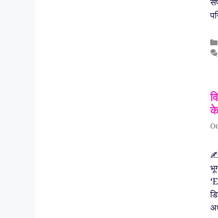
सफ
पर
व
क
Oc
✍️
भू
‘E
डि
अध