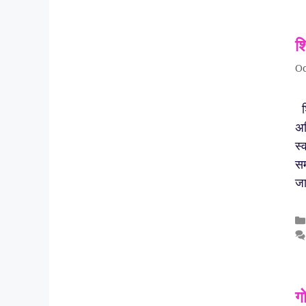
शि
Oc
शि
अध
स्
सम
जा
ग