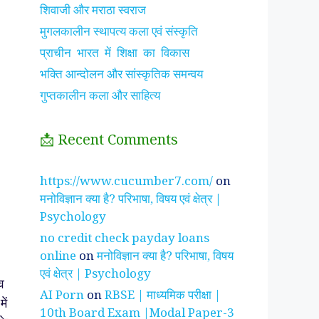
शिवाजी और मराठा स्वराज
मुगलकालीन स्थापत्य कला एवं संस्कृति
प्राचीन भारत में शिक्षा का विकास
भक्ति आन्दोलन और सांस्कृतिक समन्वय
गुप्तकालीन कला और साहित्य
📩 Recent Comments
झाँसी की रानी के रहस्मयी
सुनीता विलियम्स ~
पारिवार
https://www.cucumber7.com/
on
तथ्य
भारतीय मूल की अन्तरिक्ष
रिश्तों
मनोविज्ञान क्या है? परिभाषा, विषय एवं क्षेत्र |
यात्री
है ?
Psychology
no credit check payday loans
online
on
मनोविज्ञान क्या है? परिभाषा, विषय
एवं क्षेत्र | Psychology
व
AI Porn
on
RBSE | माध्यमिक परीक्षा |
ें
10th Board Exam |Modal Paper-3