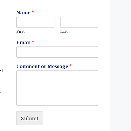
Name
*
First
Last
Email
*
Comment or Message
*
्ध
म
Submit