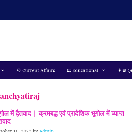
n
⏰ Current Affairs
📟 Educational
👩‍💻 Q
anchyatiraj
गोल में द्वैतवाद | क्रमबद्ध एवं प्रादेशिक भूगोल में व्याप्त
वैतवाद
tober 10, 2022
by
Admin