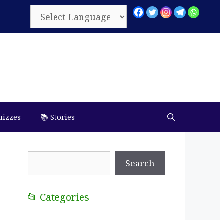
uizzes
📚 Stories
Search
Search
📂 Categories