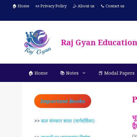
Skip
🏠 Home
📜 Privacy Policy
🤹 About us
📞 Contact us
to
content
Raj Gyan Educatio
🏠 Home
📚 Notes
📕 Modal Papers
P
Important Books
भू
>>
बाल संस्कार शाला (मार्गदर्शिका)
द्
Oc