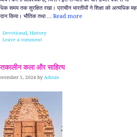
िक समय तक सुरक्षित रखा। प्राचीन भारतीयों ने शिक्षा को अत्यधिक महत
रदान किया। भौतिक तथा …
Read more
Categories
Devotional
,
History
Leave a comment
ुप्तकालीन कला और साहित्य
ेव ~
श्रीकृष्ण को सर्वोत्तम मित्र
परमाणु क्या होता है ? आप
ovember 5, 2024
by
Admin
ा धणी,
क्यों माना जाता है ?
जानते हो !