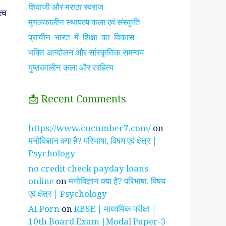
शिवाजी और मराठा स्वराज
्व
मुगलकालीन स्थापत्य कला एवं संस्कृति
प्राचीन भारत में शिक्षा का विकास
भक्ति आन्दोलन और सांस्कृतिक समन्वय
गुप्तकालीन कला और साहित्य
📩 Recent Comments
झाँसी की रानी के रहस्मयी
सुनीता विलियम्स ~
पारिवार
https://www.cucumber7.com/
on
तथ्य
भारतीय मूल की अन्तरिक्ष
रिश्तों
मनोविज्ञान क्या है? परिभाषा, विषय एवं क्षेत्र |
यात्री
है ?
Psychology
no credit check payday loans
online
on
मनोविज्ञान क्या है? परिभाषा, विषय
एवं क्षेत्र | Psychology
AI Porn
on
RBSE | माध्यमिक परीक्षा |
10th Board Exam |Modal Paper-3