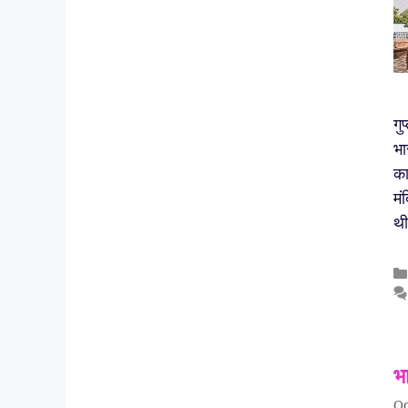
गु
भा
का
मं
थी
भा
Oc