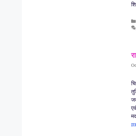
शि
र
Oc
चि
तु
जव
एव
मद
m