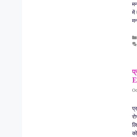
मन
मे
मन
प
E
Oc
प्
रो
लि
को