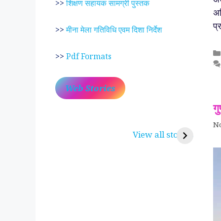
>>
शिक्षण सहायक सामग्री पुस्तक
अध
प्
>>
मीना मेला गतिविधि एवम दिशा निर्देश
>>
Pdf Formats
Web Stories
ग
प्रेम रंग में दीवानी मीरा ~
लोकदेवता बाबा रामद
N
करुणा व प्रेम का प्रतीक
रामसा पीर, रुणेचा र
View all stories
पीरां रा पीर