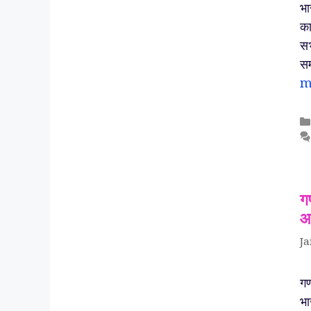
भा
का
सभ
सम
m
ग
आ
Ja
गण
भा