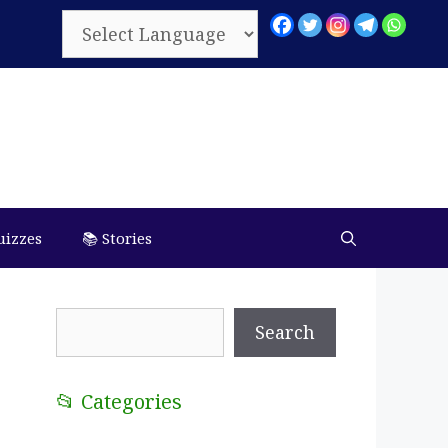
uizzes
📚 Stories
Search
Search
📂 Categories