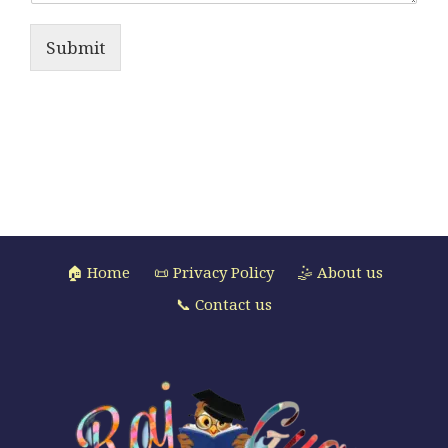
Submit
🏠 Home
📜 Privacy Policy
🤹 About us
📞 Contact us