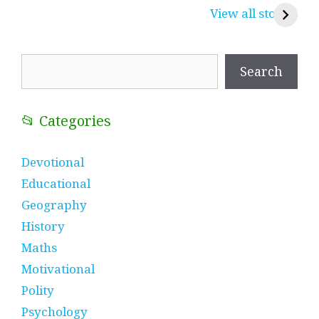
करुणा व प्रेम का
रामसा पीर, रुणेचा रा
म
View all stories
प्रतीक
धणी, पीरां रा पीर
?
Search
Search
📂 Categories
Devotional
Educational
Geography
History
Maths
Motivational
Polity
Psychology