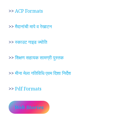
>>
ACP Formats
>>
मैदानांची मापे व रेखाटन
>>
स्काउट गाइड ज्योति
>>
शिक्षण सहायक सामग्री पुस्तक
>>
मीना मेला गतिविधि एवम दिशा निर्देश
>>
Pdf Formats
Web Stories
प्रेम रंग में दीवानी मीरा ~
लोकदेवता बाबा रामदेव ~
श