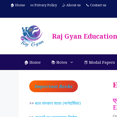
Skip
🏠 Home
📜 Privacy Policy
🤹 About us
📞 Contact us
to
content
Raj Gyan Educatio
🏠 Home
📚 Notes
📕 Modal Papers
E
Important Books
प
>>
बाल संस्कार शाला (मार्गदर्शिका)
E
Oc