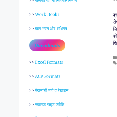
>>
बालकों का भावनात्मक निर्माण
प्
>>
Work Books
रो
लि
>>
बाल भवन और अधिगम
को
शि
Downloads
>>
Excel Formats
>>
ACP Formats
>>
मैदानांची मापे व रेखाटन
>>
स्काउट गाइड ज्योति