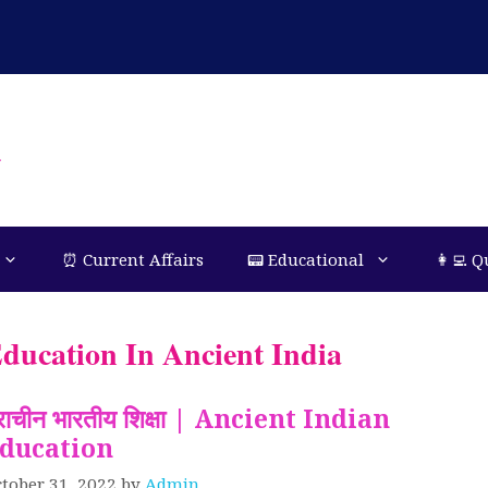
n
⏰ Current Affairs
📟 Educational
👩‍💻 Q
ducation In Ancient India
्राचीन भारतीय शिक्षा | Ancient Indian
ducation
tober 31, 2022
by
Admin