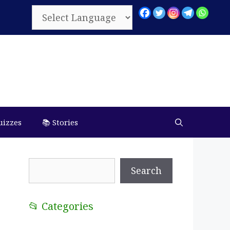
uizzes
📚 Stories
Search
Search
📂 Categories