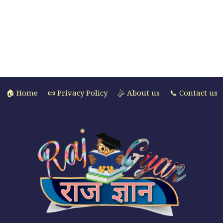
🏠 Home
📜 Privacy Policy
🤹 About us
📞 Contact us