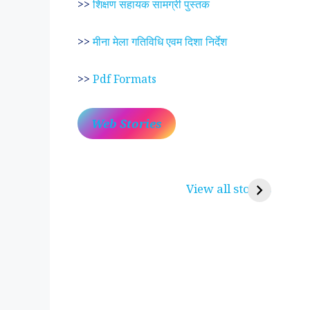
>>
शिक्षण सहायक सामग्री पुस्तक
>>
मीना मेला गतिविधि एवम दिशा निर्देश
>>
Pdf Formats
Web Stories
प्रेम रंग में दीवानी मीरा ~
लोकदेवता बाबा रामद
करुणा व प्रेम का प्रतीक
रामसा पीर, रुणेचा र
View all stories
पीरां रा पीर