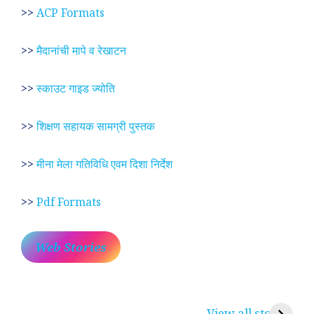
>>
ACP Formats
>>
मैदानांची मापे व रेखाटन
>>
स्काउट गाइड ज्योति
>>
शिक्षण सहायक सामग्री पुस्तक
>>
मीना मेला गतिविधि एवम दिशा निर्देश
>>
Pdf Formats
Web Stories
प्रेम रंग में दीवानी मीरा ~
लोकदेवता बाबा रामदेव ~
श
करुणा व प्रेम का
रामसा पीर, रुणेचा रा
म
View all stories