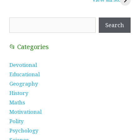
प्रतीक
धणी, पीरां रा पीर
?
Search
Search
📂 Categories
Devotional
Educational
Geography
History
Maths
Motivational
Polity
Psychology
Science