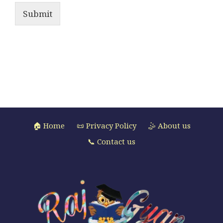
Submit
🏠 Home
📜 Privacy Policy
🤹 About us
📞 Contact us