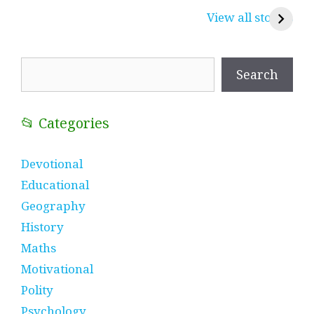
करुणा व प्रेम का
रामसा पीर, रुणेचा रा
म
View all stories
प्रतीक
धणी, पीरां रा पीर
?
Search
Search
📂 Categories
Devotional
Educational
Geography
History
Maths
Motivational
Polity
Psychology