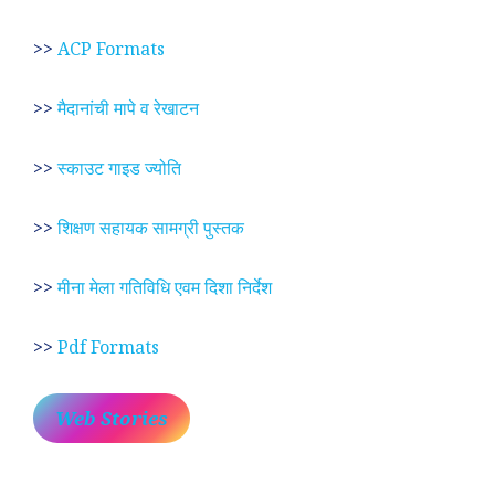
>>
ACP Formats
>>
मैदानांची मापे व रेखाटन
>>
स्काउट गाइड ज्योति
>>
शिक्षण सहायक सामग्री पुस्तक
>>
मीना मेला गतिविधि एवम दिशा निर्देश
>>
Pdf Formats
Web Stories
प्रेम रंग में दीवानी मीरा ~
लोकदेवता बाबा रामदेव ~
श