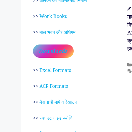
>>
बालकों का भावनात्मक निर्माण
✍️
मा
>>
Work Books
वि
An
>>
बाल भवन और अधिगम
क्
हा
Downloads
>>
Excel Formats
>>
ACP Formats
>>
मैदानांची मापे व रेखाटन
>>
स्काउट गाइड ज्योति