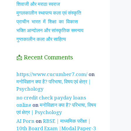
शिवाजी और मराठा स्वराज
मुगलकालीन स्थापत्य कला एवं संस्कृति
प्राचीन भारत में शिक्षा का विकास
भक्ति आन्दोलन और सांस्कृतिक समन्वय
गुप्तकालीन कला और साहित्य
📩 Recent Comments
झाँसी की रानी के रहस्मयी
सुनीता विलियम्स ~
पारिवार
https://www.cucumber7.com/
on
तथ्य
भारतीय मूल की अन्तरिक्ष
रिश्तों
मनोविज्ञान क्या है? परिभाषा, विषय एवं क्षेत्र |
यात्री
है ?
Psychology
no credit check payday loans
online
on
मनोविज्ञान क्या है? परिभाषा, विषय
एवं क्षेत्र | Psychology
AI Porn
on
RBSE | माध्यमिक परीक्षा |
10th Board Exam |Modal Paper-3