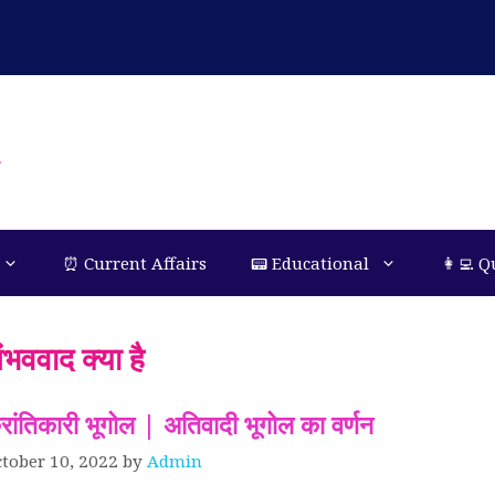
n
⏰ Current Affairs
📟 Educational
👩‍💻 Q
ंभववाद क्या है
्रांतिकारी भूगोल | अतिवादी भूगोल का वर्णन
tober 10, 2022
by
Admin