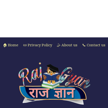
🏠 Home
📜 Privacy Policy
🤹 About us
📞 Contact us