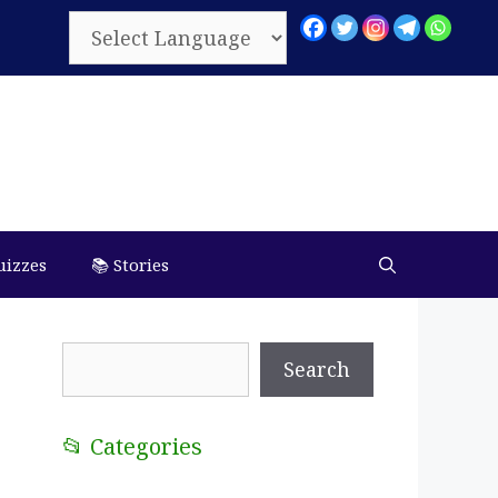
uizzes
📚 Stories
Search
Search
📂 Categories