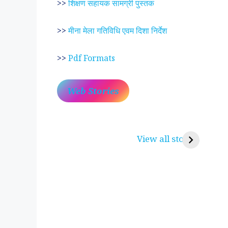
>>
शिक्षण सहायक सामग्री पुस्तक
>>
मीना मेला गतिविधि एवम दिशा निर्देश
>>
Pdf Formats
Web Stories
प्रेम रंग में दीवानी मीरा ~
लोकदेवता बाबा रामद
करुणा व प्रेम का प्रतीक
रामसा पीर, रुणेचा र
View all stories
पीरां रा पीर