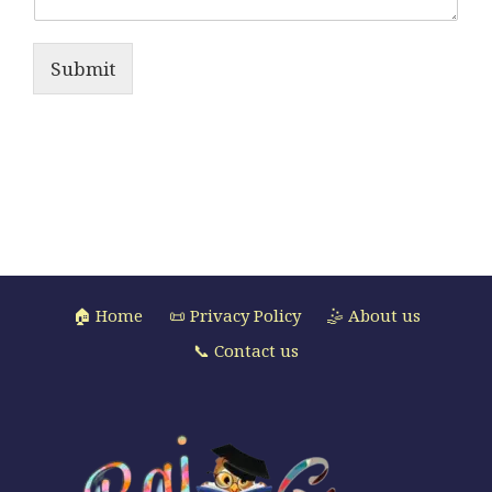
Submit
🏠 Home
📜 Privacy Policy
🤹 About us
📞 Contact us