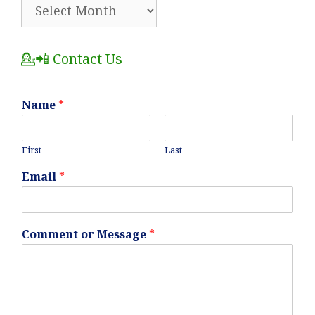
🗂️
All
Posts
💁📲 Contact Us
Name
*
First
Last
Email
*
Comment or Message
*