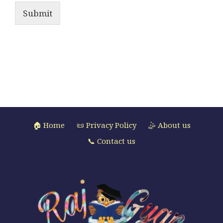
Submit
🏠 Home
📜 Privacy Policy
🤹 About us
📞 Contact us