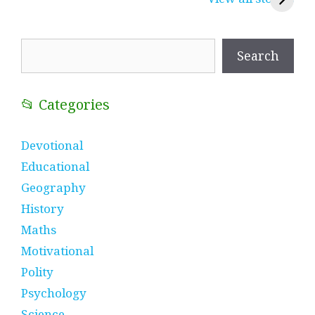
प्रतीक
धणी, पीरां रा पीर
?
Search
Search
📂 Categories
Devotional
Educational
Geography
History
Maths
Motivational
Polity
Psychology
Science