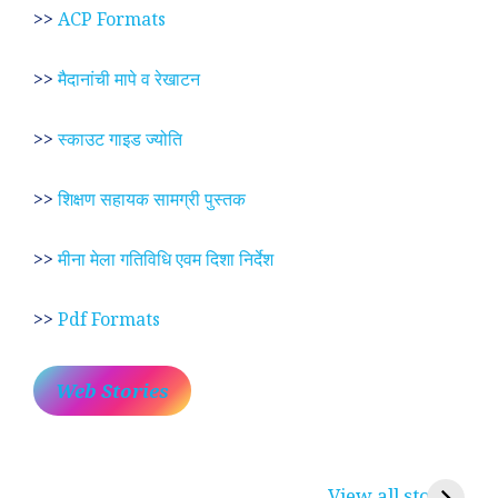
>>
ACP Formats
>>
मैदानांची मापे व रेखाटन
>>
स्काउट गाइड ज्योति
>>
शिक्षण सहायक सामग्री पुस्तक
>>
मीना मेला गतिविधि एवम दिशा निर्देश
>>
Pdf Formats
Web Stories
प्रेम रंग में दीवानी मीरा ~
लोकदेवता बाबा रामदेव ~
श
करुणा व प्रेम का
रामसा पीर, रुणेचा रा
म
View all stories