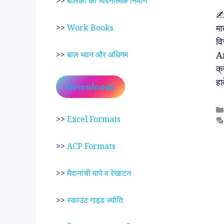
>>
बालकों का भावनात्मक निर्माण
✍️
मा
>>
Work Books
वि
An
>>
बाल भवन और अधिगम
क्
हा
Downloads
>>
Excel Formats
>>
ACP Formats
>>
मैदानांची मापे व रेखाटन
>>
स्काउट गाइड ज्योति