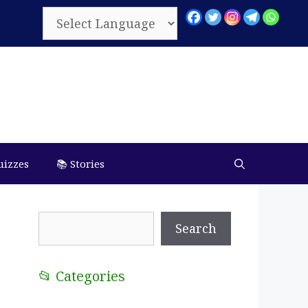
uizzes
📚 Stories
Search
Search
📂 Categories