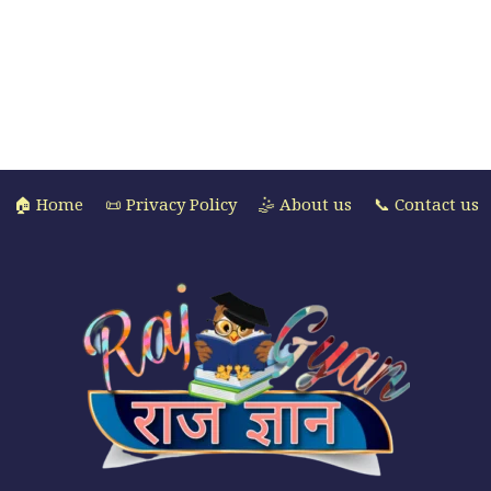
🏠 Home
📜 Privacy Policy
🤹 About us
📞 Contact us