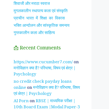
शिवाजी और मराठा स्वराज
मुगलकालीन स्थापत्य कला एवं संस्कृति
प्राचीन भारत में शिक्षा का विकास
भक्ति आन्दोलन और सांस्कृतिक समन्वय
गुप्तकालीन कला और साहित्य
📩 Recent Comments
झाँसी की रानी के रहस्मयी
सुनीता विलियम्स ~
पारिवार
https://www.cucumber7.com/
on
तथ्य
भारतीय मूल की अन्तरिक्ष
रिश्तों
मनोविज्ञान क्या है? परिभाषा, विषय एवं क्षेत्र |
यात्री
है ?
Psychology
no credit check payday loans
online
on
मनोविज्ञान क्या है? परिभाषा, विषय
एवं क्षेत्र | Psychology
AI Porn
on
RBSE | माध्यमिक परीक्षा |
10th Board Exam |Modal Paper-3