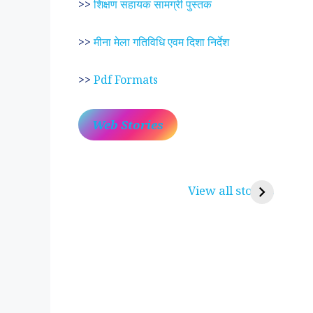
>>
शिक्षण सहायक सामग्री पुस्तक
>>
मीना मेला गतिविधि एवम दिशा निर्देश
>>
Pdf Formats
Web Stories
प्रेम रंग में दीवानी मीरा ~
लोकदेवता बाबा रामद
करुणा व प्रेम का प्रतीक
रामसा पीर, रुणेचा र
View all stories
पीरां रा पीर