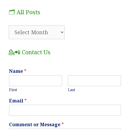
🗂️ All Posts
🗂️
All
Posts
💁📲 Contact Us
Name
*
First
Last
Email
*
Comment or Message
*