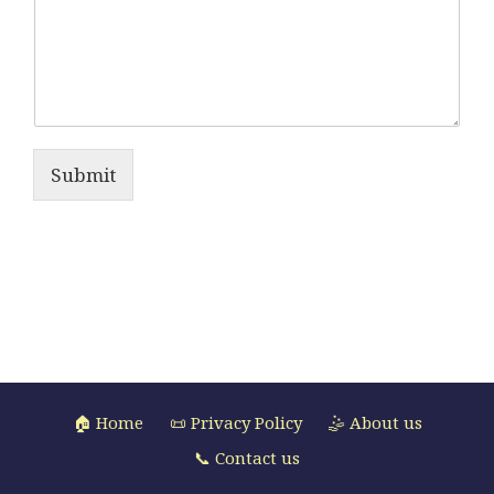
Submit
🏠 Home
📜 Privacy Policy
🤹 About us
📞 Contact us