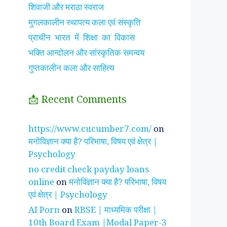
शिवाजी और मराठा स्वराज
मुगलकालीन स्थापत्य कला एवं संस्कृति
प्राचीन भारत में शिक्षा का विकास
भक्ति आन्दोलन और सांस्कृतिक समन्वय
गुप्तकालीन कला और साहित्य
📩 Recent Comments
झाँसी की रानी के रहस्मयी
सुनीता विलियम्स ~
पारिवार
https://www.cucumber7.com/
on
तथ्य
भारतीय मूल की अन्तरिक्ष
रिश्तों
मनोविज्ञान क्या है? परिभाषा, विषय एवं क्षेत्र |
यात्री
है ?
Psychology
no credit check payday loans
online
on
मनोविज्ञान क्या है? परिभाषा, विषय
एवं क्षेत्र | Psychology
AI Porn
on
RBSE | माध्यमिक परीक्षा |
10th Board Exam |Modal Paper-3