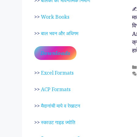
>>
बालकों का भावनात्मक निर्माण
✍️
मा
>>
Work Books
वि
An
>>
बाल भवन और अधिगम
क्
हा
Downloads
>>
Excel Formats
>>
ACP Formats
>>
मैदानांची मापे व रेखाटन
>>
स्काउट गाइड ज्योति