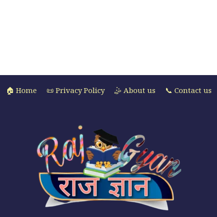
🏠 Home
📜 Privacy Policy
🤹 About us
📞 Contact us