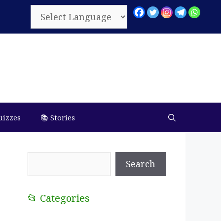
uizzes
📚 Stories
Search
Search
📂 Categories