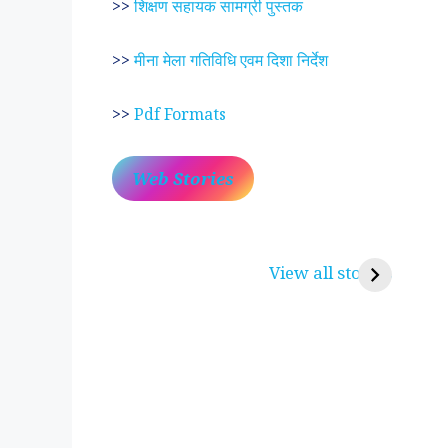
>>
शिक्षण सहायक सामग्री पुस्तक
>>
मीना मेला गतिविधि एवम दिशा निर्देश
>>
Pdf Formats
Web Stories
प्रेम रंग में दीवानी मीरा ~
लोकदेवता बाबा रामद
करुणा व प्रेम का प्रतीक
रामसा पीर, रुणेचा र
View all stories
पीरां रा पीर