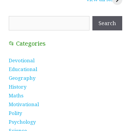
प्रतीक
धणी, पीरां रा पीर
?
Search
Search
📂 Categories
Devotional
Educational
Geography
History
Maths
Motivational
Polity
Psychology
Science