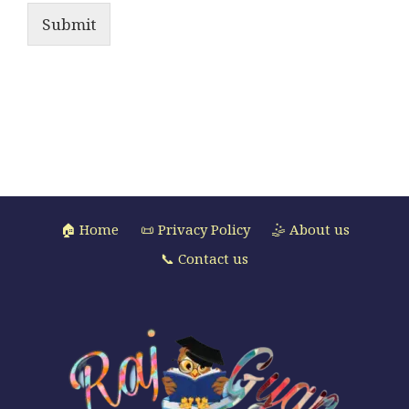
Submit
🏠 Home
📜 Privacy Policy
🤹 About us
📞 Contact us