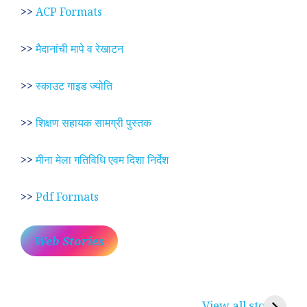
>>
ACP Formats
>>
मैदानांची मापे व रेखाटन
>>
स्काउट गाइड ज्योति
>>
शिक्षण सहायक सामग्री पुस्तक
>>
मीना मेला गतिविधि एवम दिशा निर्देश
>>
Pdf Formats
Web Stories
प्रेम रंग में दीवानी मीरा ~
लोकदेवता बाबा रामदेव ~
श
करुणा व प्रेम का
रामसा पीर, रुणेचा रा
म
View all stories