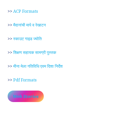
>>
ACP Formats
>>
मैदानांची मापे व रेखाटन
>>
स्काउट गाइड ज्योति
>>
शिक्षण सहायक सामग्री पुस्तक
>>
मीना मेला गतिविधि एवम दिशा निर्देश
>>
Pdf Formats
Web Stories
प्रेम रंग में दीवानी मीरा ~
लोकदेवता बाबा रामदेव ~
श