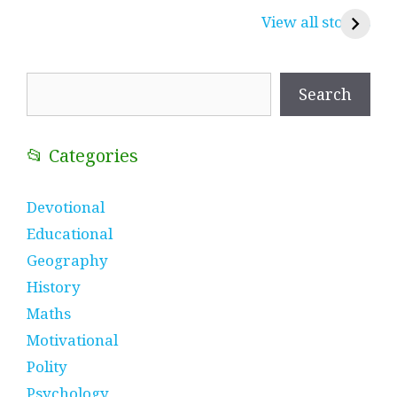
करुणा व प्रेम का
रामसा पीर, रुणेचा रा
म
View all stories
प्रतीक
धणी, पीरां रा पीर
?
Search
Search
📂 Categories
Devotional
Educational
Geography
History
Maths
Motivational
Polity
Psychology