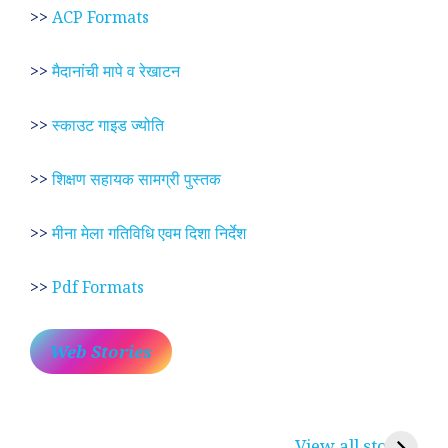
>>
ACP Formats
>>
मैदानांची मापे व रेखाटन
>>
स्काउट गाइड ज्योति
>>
शिक्षण सहायक सामग्री पुस्तक
>>
मीना मेला गतिविधि एवम दिशा निर्देश
>>
Pdf Formats
Web Stories
प्रेम रंग में दीवानी मीरा ~
लोकदेवता बाबा रामदेव ~
श
करुणा व प्रेम का
रामसा पीर, रुणेचा रा
म
View all stories