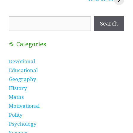
प्रतीक
धणी, पीरां रा पीर
?
Search
Search
📂 Categories
Devotional
Educational
Geography
History
Maths
Motivational
Polity
Psychology
Science