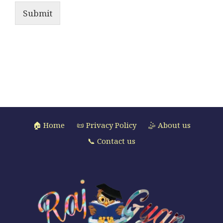
Submit
🏠 Home
📜 Privacy Policy
🤹 About us
📞 Contact us