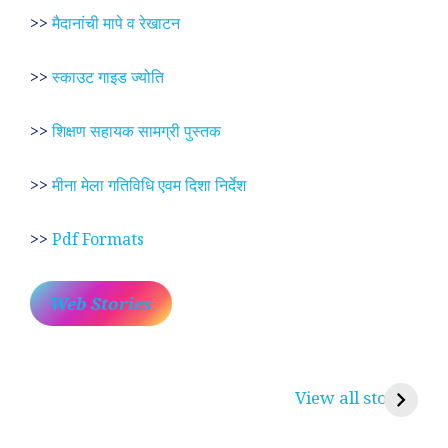
>>
मैदानांची मापे व रेखाटन
>>
स्काउट गाइड ज्योति
>>
शिक्षण सहायक सामग्री पुस्तक
>>
मीना मेला गतिविधि एवम दिशा निर्देश
>>
Pdf Formats
Web Stories
प्रेम रंग में दीवानी मीरा ~
लोकदेवता बाबा रामदेव ~
श
करुणा व प्रेम का
रामसा पीर, रुणेचा रा
म
View all stories
प्रतीक
धणी, पीरां रा पीर
?