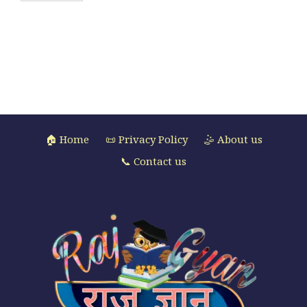
🏠 Home
📜 Privacy Policy
🤹 About us
📞 Contact us