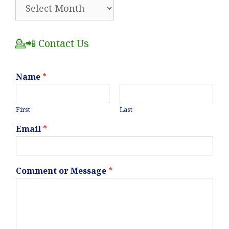
🗂️
All
Posts
💁📲 Contact Us
Name
*
First
Last
Email
*
Comment or Message
*