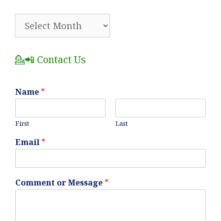
🗂️
All
Posts
💁📲 Contact Us
Name
*
First
Last
Email
*
Comment or Message
*