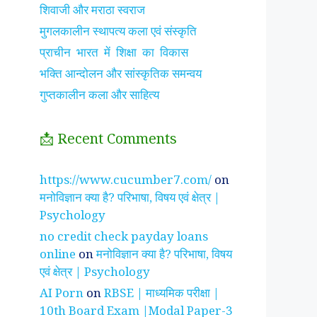
शिवाजी और मराठा स्वराज
मुगलकालीन स्थापत्य कला एवं संस्कृति
प्राचीन भारत में शिक्षा का विकास
भक्ति आन्दोलन और सांस्कृतिक समन्वय
गुप्तकालीन कला और साहित्य
📩 Recent Comments
झाँसी की रानी के रहस्मयी
सुनीता विलियम्स ~
पारिवार
https://www.cucumber7.com/
on
तथ्य
भारतीय मूल की अन्तरिक्ष
रिश्तों
मनोविज्ञान क्या है? परिभाषा, विषय एवं क्षेत्र |
यात्री
है ?
Psychology
no credit check payday loans
online
on
मनोविज्ञान क्या है? परिभाषा, विषय
एवं क्षेत्र | Psychology
AI Porn
on
RBSE | माध्यमिक परीक्षा |
10th Board Exam |Modal Paper-3