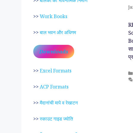
>>
बालकों का भावनात्मक निर्माण
Ja
>>
Work Books
R
Sc
>>
बाल भवन और अधिगम
B
स
Downloads
प्
>>
Excel Formats
>>
ACP Formats
>>
मैदानांची मापे व रेखाटन
>>
स्काउट गाइड ज्योति