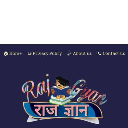
🏠 Home
📜 Privacy Policy
🤹 About us
📞 Contact us