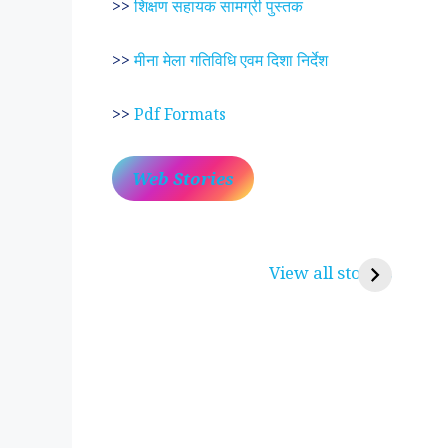
>>
शिक्षण सहायक सामग्री पुस्तक
>>
मीना मेला गतिविधि एवम दिशा निर्देश
>>
Pdf Formats
Web Stories
प्रेम रंग में दीवानी मीरा ~
लोकदेवता बाबा रामद
करुणा व प्रेम का प्रतीक
रामसा पीर, रुणेचा र
View all stories
पीरां रा पीर