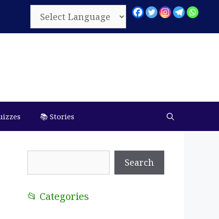
uizzes
📚 Stories
Search
Search
📂 Categories