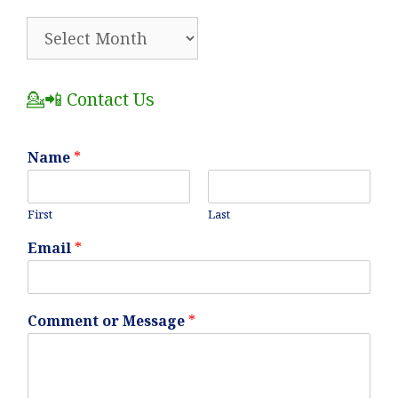
🗂️
All
Posts
💁📲 Contact Us
Name
*
First
Last
Email
*
Comment or Message
*