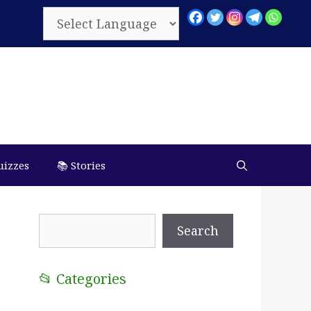
uizzes
📚 Stories
Search
Search
📂 Categories