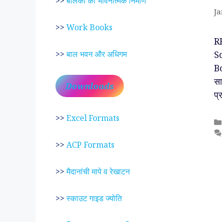
>>
बालकों का भावनात्मक निर्माण
Ja
>>
Work Books
R
Sc
>>
बाल भवन और अधिगम
B
स
Downloads
प्
>>
Excel Formats
>>
ACP Formats
>>
मैदानांची मापे व रेखाटन
>>
स्काउट गाइड ज्योति