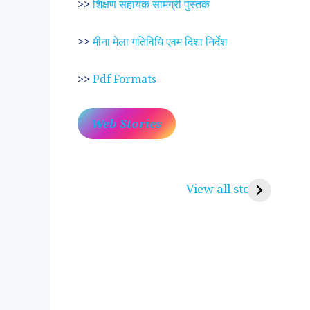
>>
शिक्षण सहायक सामग्री पुस्तक
>>
मीना मेला गतिविधि एवम दिशा निर्देश
>>
Pdf Formats
Web Stories
प्रेम रंग में दीवानी मीरा ~
लोकदेवता बाबा रामद
करुणा व प्रेम का प्रतीक
रामसा पीर, रुणेचा र
View all stories
पीरां रा पीर