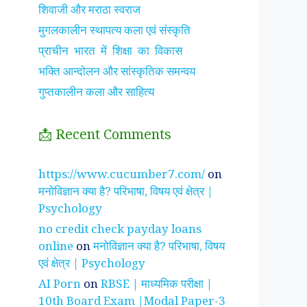
शिवाजी और मराठा स्वराज
मुगलकालीन स्थापत्य कला एवं संस्कृति
प्राचीन भारत में शिक्षा का विकास
भक्ति आन्दोलन और सांस्कृतिक समन्वय
गुप्तकालीन कला और साहित्य
📩 Recent Comments
झाँसी की रानी के रहस्मयी
सुनीता विलियम्स ~
पारिवार
https://www.cucumber7.com/
on
तथ्य
भारतीय मूल की अन्तरिक्ष
रिश्तों
मनोविज्ञान क्या है? परिभाषा, विषय एवं क्षेत्र |
यात्री
है ?
Psychology
no credit check payday loans
online
on
मनोविज्ञान क्या है? परिभाषा, विषय
एवं क्षेत्र | Psychology
AI Porn
on
RBSE | माध्यमिक परीक्षा |
10th Board Exam |Modal Paper-3