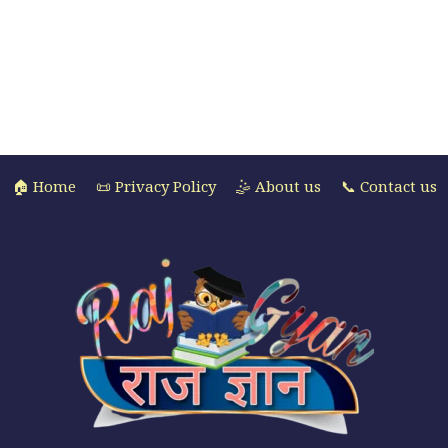
🏠 Home
📜 Privacy Policy
🤹 About us
📞 Contact us