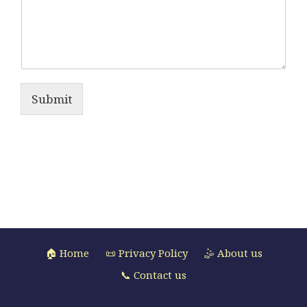
Submit
🏠 Home
📜 Privacy Policy
🤹 About us
📞 Contact us