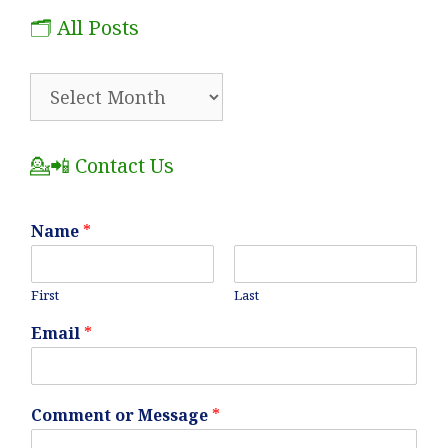
🗂️ All Posts
🗂️
All
Posts
💁📲 Contact Us
Name
*
First
Last
Email
*
Comment or Message
*