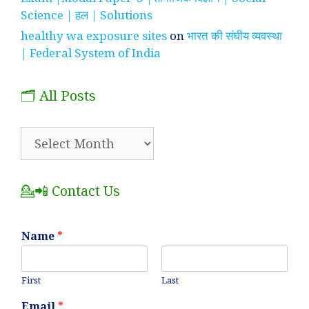
Science | हल | Solutions
healthy wa exposure sites
on
भारत की संघीय व्यवस्था
| Federal System of India
🗂️ All Posts
🗂️
All
Posts
💁📲 Contact Us
Name
*
First
Last
Email
*