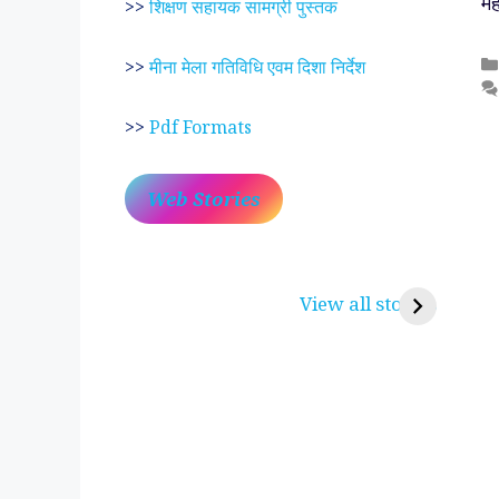
मह
>>
शिक्षण सहायक सामग्री पुस्तक
>>
मीना मेला गतिविधि एवम दिशा निर्देश
>>
Pdf Formats
Web Stories
प्रेम रंग में दीवानी मीरा ~
लोकदेवता बाबा रामद
करुणा व प्रेम का प्रतीक
रामसा पीर, रुणेचा र
View all stories
पीरां रा पीर