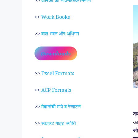
>>
बालकों का भावनात्मक निर्माण
>>
Work Books
>>
बाल भवन और अधिगम
Downloads
>>
Excel Formats
>>
ACP Formats
रा
>>
मैदानांची मापे व रेखाटन
कु
का
>>
स्काउट गाइड ज्योति
सो