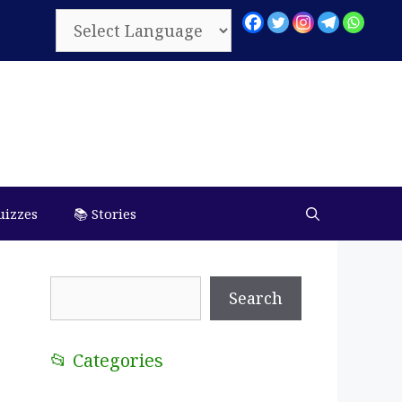
uizzes
📚 Stories
Search
Search
📂 Categories