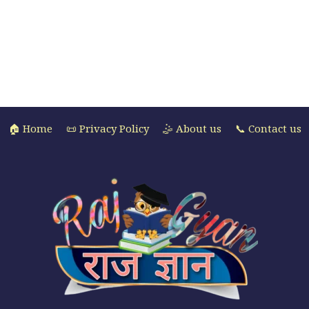
🏠 Home
📜 Privacy Policy
🤹 About us
📞 Contact us