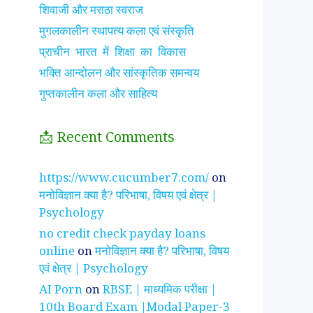
शिवाजी और मराठा स्वराज
मुगलकालीन स्थापत्य कला एवं संस्कृति
प्राचीन भारत में शिक्षा का विकास
भक्ति आन्दोलन और सांस्कृतिक समन्वय
गुप्तकालीन कला और साहित्य
📩 Recent Comments
झाँसी की रानी के रहस्मयी
सुनीता विलियम्स ~
पारिवार
https://www.cucumber7.com/
on
तथ्य
भारतीय मूल की अन्तरिक्ष
रिश्तों
मनोविज्ञान क्या है? परिभाषा, विषय एवं क्षेत्र |
यात्री
है ?
Psychology
no credit check payday loans
online
on
मनोविज्ञान क्या है? परिभाषा, विषय
एवं क्षेत्र | Psychology
AI Porn
on
RBSE | माध्यमिक परीक्षा |
10th Board Exam |Modal Paper-3