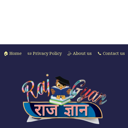
🏠 Home
📜 Privacy Policy
🤹 About us
📞 Contact us