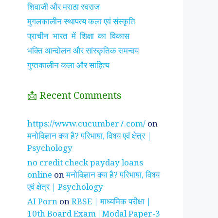
शिवाजी और मराठा स्वराज
मुगलकालीन स्थापत्य कला एवं संस्कृति
प्राचीन भारत में शिक्षा का विकास
भक्ति आन्दोलन और सांस्कृतिक समन्वय
गुप्तकालीन कला और साहित्य
📩 Recent Comments
झाँसी की रानी के रहस्मयी
सुनीता विलियम्स ~
पारिवार
https://www.cucumber7.com/
on
तथ्य
भारतीय मूल की अन्तरिक्ष
रिश्तों
मनोविज्ञान क्या है? परिभाषा, विषय एवं क्षेत्र |
यात्री
है ?
Psychology
no credit check payday loans
online
on
मनोविज्ञान क्या है? परिभाषा, विषय
एवं क्षेत्र | Psychology
AI Porn
on
RBSE | माध्यमिक परीक्षा |
10th Board Exam |Modal Paper-3