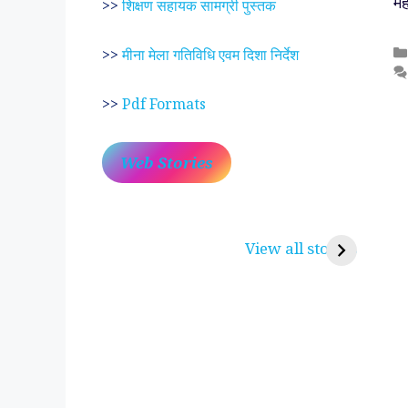
मह
>>
शिक्षण सहायक सामग्री पुस्तक
>>
मीना मेला गतिविधि एवम दिशा निर्देश
>>
Pdf Formats
Web Stories
प्रेम रंग में दीवानी मीरा ~
लोकदेवता बाबा रामद
करुणा व प्रेम का प्रतीक
रामसा पीर, रुणेचा र
View all stories
पीरां रा पीर