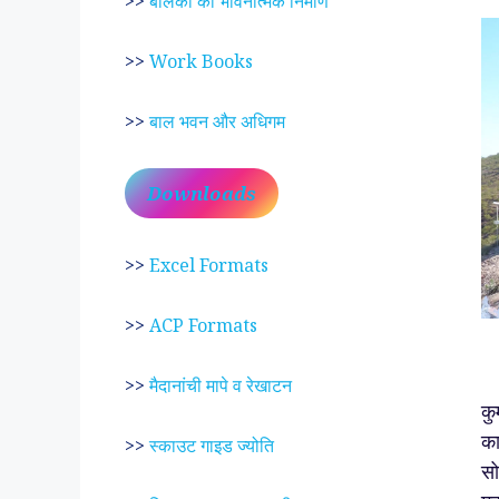
>>
बालकों का भावनात्मक निर्माण
>>
Work Books
>>
बाल भवन और अधिगम
Downloads
>>
Excel Formats
>>
ACP Formats
रा
>>
मैदानांची मापे व रेखाटन
कु
का
>>
स्काउट गाइड ज्योति
सो