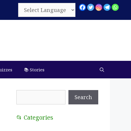
uizzes
📚 Stories
Search
Search
📂 Categories