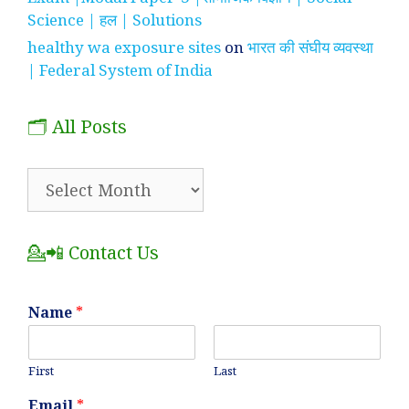
Science | हल | Solutions
healthy wa exposure sites
on
भारत की संघीय व्यवस्था
| Federal System of India
🗂️ All Posts
🗂️
All
Posts
💁📲 Contact Us
Name
*
First
Last
Email
*