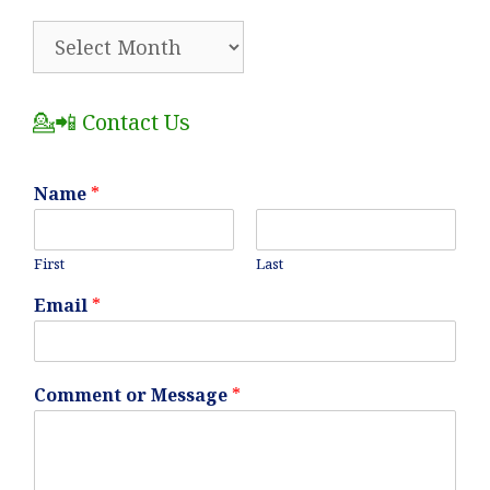
🗂️
All
Posts
💁📲 Contact Us
Name
*
First
Last
Email
*
Comment or Message
*