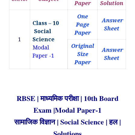
Paper
Solution
One
Answer
Class – 10
Page
Sheet
Social
Paper
1
Science
Original
Modal
Answer
Size
Paper -1
Sheet
Paper
RBSE | माध्यमिक परीक्षा | 10th Board
Exam |Modal Paper-1
सामाजिक विज्ञान | Social Science | हल |
Solutions