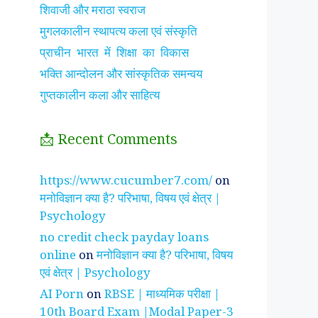
शिवाजी और मराठा स्वराज
मुगलकालीन स्थापत्य कला एवं संस्कृति
प्राचीन भारत में शिक्षा का विकास
भक्ति आन्दोलन और सांस्कृतिक समन्वय
गुप्तकालीन कला और साहित्य
📩 Recent Comments
झाँसी की रानी के रहस्मयी
सुनीता विलियम्स ~
पारिवार
https://www.cucumber7.com/
on
तथ्य
भारतीय मूल की अन्तरिक्ष
रिश्तों
मनोविज्ञान क्या है? परिभाषा, विषय एवं क्षेत्र |
यात्री
है ?
Psychology
no credit check payday loans
online
on
मनोविज्ञान क्या है? परिभाषा, विषय
एवं क्षेत्र | Psychology
AI Porn
on
RBSE | माध्यमिक परीक्षा |
10th Board Exam |Modal Paper-3