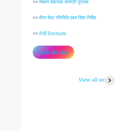
>>
शिक्षण सहायक सामग्री पुस्तक
>>
मीना मेला गतिविधि एवम दिशा निर्देश
>>
Pdf Formats
Web Stories
प्रेम रंग में दीवानी मीरा ~
लोकदेवता बाबा रामद
करुणा व प्रेम का प्रतीक
रामसा पीर, रुणेचा र
View all stories
पीरां रा पीर