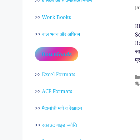
>>
बालकों का भावनात्मक निर्माण
Ja
>>
Work Books
R
Sc
>>
बाल भवन और अधिगम
B
स
Downloads
प्
>>
Excel Formats
>>
ACP Formats
>>
मैदानांची मापे व रेखाटन
>>
स्काउट गाइड ज्योति