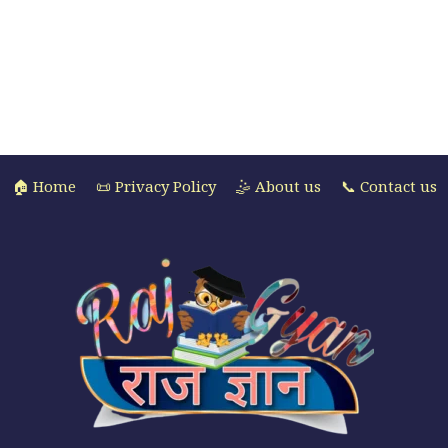
🏠 Home
📜 Privacy Policy
🤹 About us
📞 Contact us