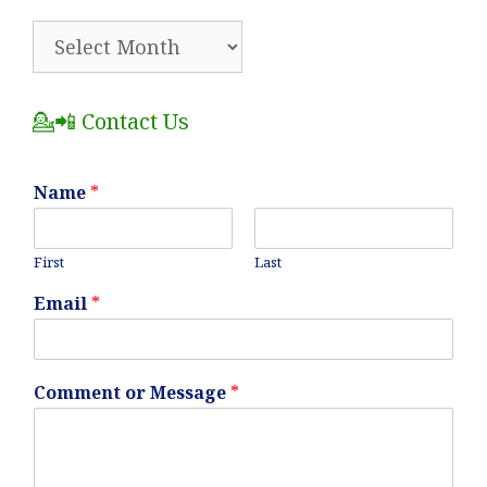
🗂️
All
Posts
💁📲 Contact Us
Name
*
First
Last
Email
*
Comment or Message
*