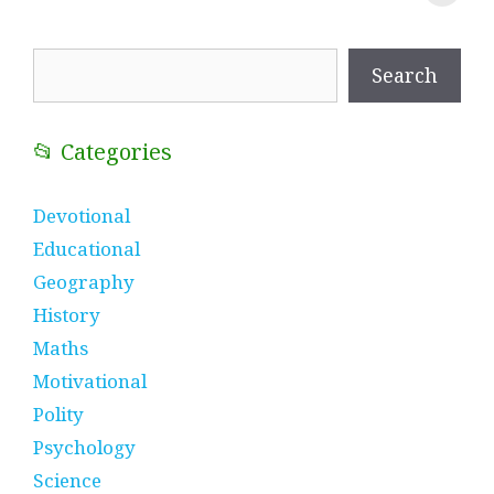
प्रतीक
धणी, पीरां रा पीर
?
Search
Search
📂 Categories
Devotional
Educational
Geography
History
Maths
Motivational
Polity
Psychology
Science