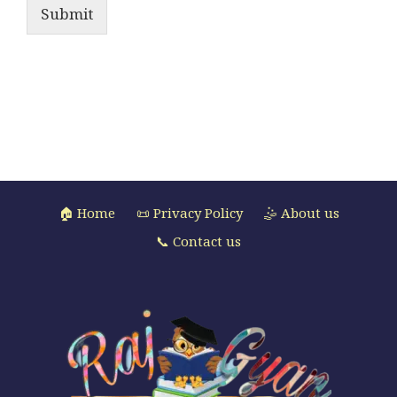
Submit
🏠 Home
📜 Privacy Policy
🤹 About us
📞 Contact us