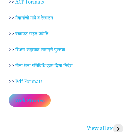
>>
ACP Formats
>>
मैदानांची मापे व रेखाटन
>>
स्काउट गाइड ज्योति
>>
शिक्षण सहायक सामग्री पुस्तक
>>
मीना मेला गतिविधि एवम दिशा निर्देश
>>
Pdf Formats
Web Stories
प्रेम रंग में दीवानी मीरा ~
लोकदेवता बाबा रामदेव ~
श
करुणा व प्रेम का
रामसा पीर, रुणेचा रा
म
View all stories