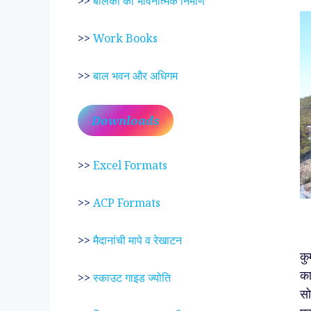
>>
बालकों का भावनात्मक निर्माण
>>
Work Books
>>
बाल भवन और अधिगम
Downloads
>>
Excel Formats
>>
ACP Formats
रा
>>
मैदानांची मापे व रेखाटन
कु
का
>>
स्काउट गाइड ज्योति
सो