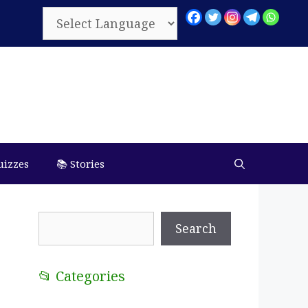
uizzes
📚 Stories
Search
Search
📂 Categories