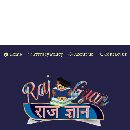
🏠 Home
📜 Privacy Policy
🤹 About us
📞 Contact us