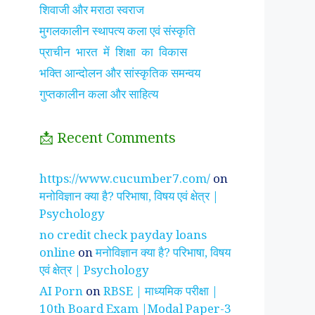
शिवाजी और मराठा स्वराज
मुगलकालीन स्थापत्य कला एवं संस्कृति
प्राचीन भारत में शिक्षा का विकास
भक्ति आन्दोलन और सांस्कृतिक समन्वय
गुप्तकालीन कला और साहित्य
📩 Recent Comments
झाँसी की रानी के रहस्मयी
सुनीता विलियम्स ~
पारिवार
https://www.cucumber7.com/
on
तथ्य
भारतीय मूल की अन्तरिक्ष
रिश्तों
मनोविज्ञान क्या है? परिभाषा, विषय एवं क्षेत्र |
यात्री
है ?
Psychology
no credit check payday loans
online
on
मनोविज्ञान क्या है? परिभाषा, विषय
एवं क्षेत्र | Psychology
AI Porn
on
RBSE | माध्यमिक परीक्षा |
10th Board Exam |Modal Paper-3