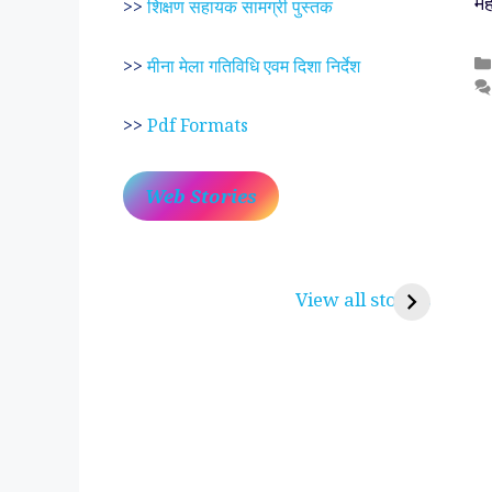
मह
>>
शिक्षण सहायक सामग्री पुस्तक
>>
मीना मेला गतिविधि एवम दिशा निर्देश
>>
Pdf Formats
Web Stories
प्रेम रंग में दीवानी मीरा ~
लोकदेवता बाबा रामद
करुणा व प्रेम का प्रतीक
रामसा पीर, रुणेचा र
View all stories
पीरां रा पीर