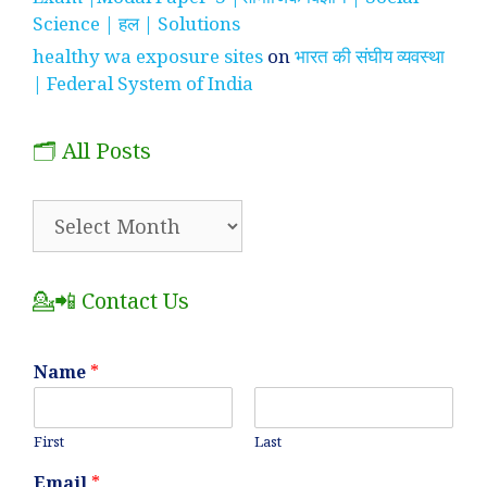
Science | हल | Solutions
healthy wa exposure sites
on
भारत की संघीय व्यवस्था
| Federal System of India
🗂️ All Posts
🗂️
All
Posts
💁📲 Contact Us
Name
*
First
Last
Email
*