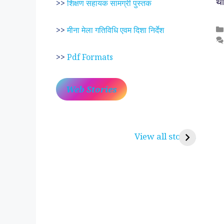
थ
>>
शिक्षण सहायक सामग्री पुस्तक
>>
मीना मेला गतिविधि एवम दिशा निर्देश
>>
Pdf Formats
Web Stories
प्रेम रंग में दीवानी मीरा ~
लोकदेवता बाबा रामद
करुणा व प्रेम का प्रतीक
रामसा पीर, रुणेचा र
View all stories
पीरां रा पीर