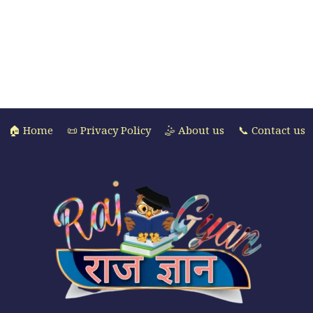
🏠 Home
📜 Privacy Policy
🤹 About us
📞 Contact us