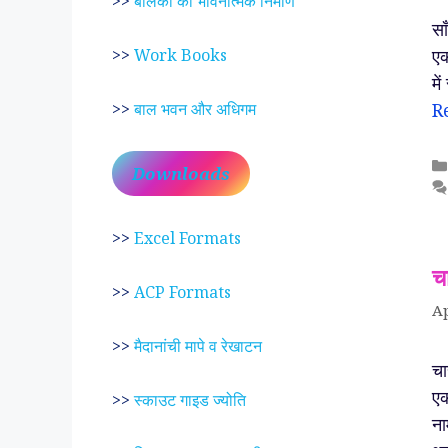
>>
बालकों का भावनात्मक निर्माण
स
एक
>>
Work Books
मे
R
>>
बाल भवन और अधिगम
Downloads
>>
Excel Formats
च
>>
ACP Formats
Ap
>>
मैदानांची मापे व रेखाटन
च
एक
>>
स्काउट गाइड ज्योति
ना