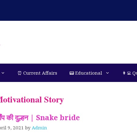
n
⏰ Current Affairs
📟 Educational
👩‍💻 Q
otivational Story
ाँप की दुल्हन | Snake bride
ril 9, 2021
by
Admin