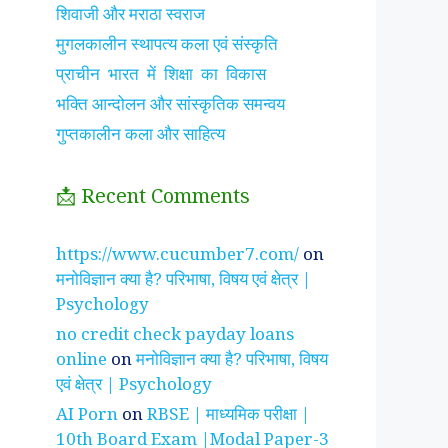
शिवाजी और मराठा स्वराज
मुगलकालीन स्थापत्य कला एवं संस्कृति
प्राचीन भारत में शिक्षा का विकास
भक्ति आन्दोलन और सांस्कृतिक समन्वय
गुप्तकालीन कला और साहित्य
📩 Recent Comments
झाँसी की रानी के रहस्मयी
सुनीता विलियम्स ~
पारिवार
https://www.cucumber7.com/
on
तथ्य
भारतीय मूल की अन्तरिक्ष
रिश्तों
मनोविज्ञान क्या है? परिभाषा, विषय एवं क्षेत्र |
यात्री
है ?
Psychology
no credit check payday loans
online
on
मनोविज्ञान क्या है? परिभाषा, विषय
एवं क्षेत्र | Psychology
AI Porn
on
RBSE | माध्यमिक परीक्षा |
10th Board Exam |Modal Paper-3