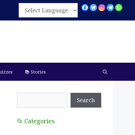
uizzes
📚 Stories
Search
Search
📂 Categories