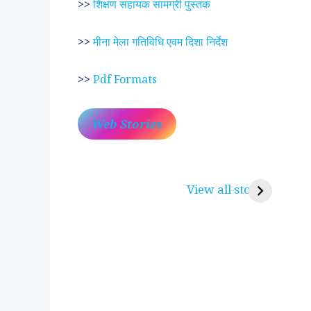
>>
शिक्षण सहायक सामग्री पुस्तक
>>
मीना मेला गतिविधि एवम दिशा निर्देश
>>
Pdf Formats
Web Stories
प्रेम रंग में दीवानी मीरा ~
लोकदेवता बाबा रामद
करुणा व प्रेम का प्रतीक
रामसा पीर, रुणेचा र
View all stories
पीरां रा पीर