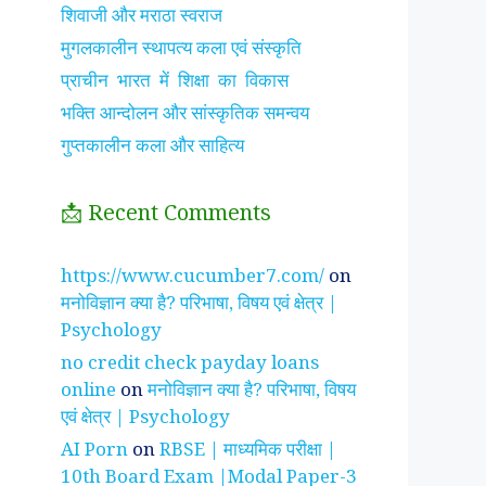
शिवाजी और मराठा स्वराज
मुगलकालीन स्थापत्य कला एवं संस्कृति
प्राचीन भारत में शिक्षा का विकास
भक्ति आन्दोलन और सांस्कृतिक समन्वय
गुप्तकालीन कला और साहित्य
📩 Recent Comments
झाँसी की रानी के रहस्मयी
सुनीता विलियम्स ~
पारिवार
https://www.cucumber7.com/
on
तथ्य
भारतीय मूल की अन्तरिक्ष
रिश्तों
मनोविज्ञान क्या है? परिभाषा, विषय एवं क्षेत्र |
यात्री
है ?
Psychology
no credit check payday loans
online
on
मनोविज्ञान क्या है? परिभाषा, विषय
एवं क्षेत्र | Psychology
AI Porn
on
RBSE | माध्यमिक परीक्षा |
10th Board Exam |Modal Paper-3