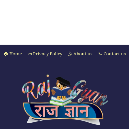
🏠 Home
📜 Privacy Policy
🤹 About us
📞 Contact us