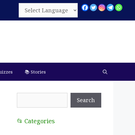
uizzes
📚 Stories
Search
Search
📂 Categories