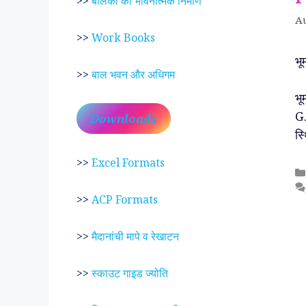
>>
बालकों का भावनात्मक निर्माण
Au
>>
Work Books
भ
>>
बाल भवन और अधिगम
द
भू
G.
Downloads
स्
>>
Excel Formats
>>
ACP Formats
>>
मैदानांची मापे व रेखाटन
>>
स्काउट गाइड ज्योति