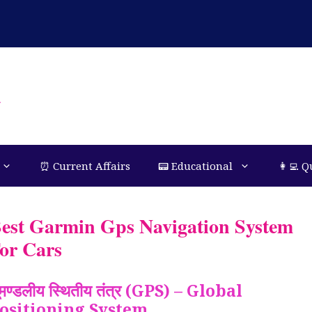
n
⏰ Current Affairs
📟 Educational
👩‍💻 Q
est Garmin Gps Navigation System
or Cars
ूमण्डलीय स्थितीय तंत्र (GPS) – Global
ositioning System