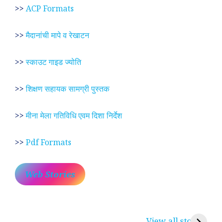
>>
ACP Formats
>>
मैदानांची मापे व रेखाटन
>>
स्काउट गाइड ज्योति
>>
शिक्षण सहायक सामग्री पुस्तक
>>
मीना मेला गतिविधि एवम दिशा निर्देश
>>
Pdf Formats
Web Stories
प्रेम रंग में दीवानी मीरा ~
लोकदेवता बाबा रामदेव ~
श
करुणा व प्रेम का
रामसा पीर, रुणेचा रा
म
View all stories