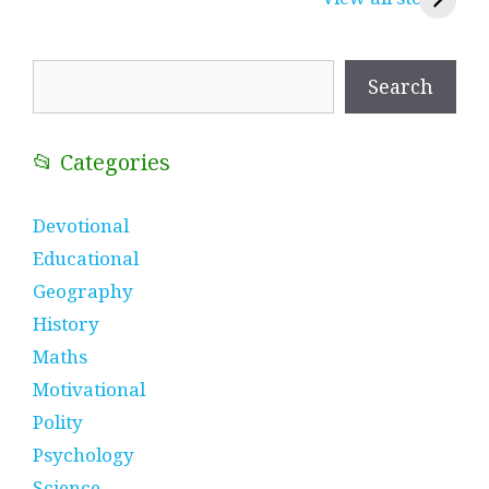
प्रतीक
धणी, पीरां रा पीर
?
Search
Search
📂 Categories
Devotional
Educational
Geography
History
Maths
Motivational
Polity
Psychology
Science