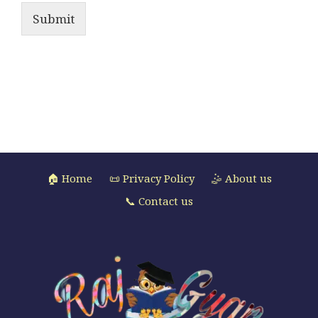
Submit
🏠 Home
📜 Privacy Policy
🤹 About us
📞 Contact us